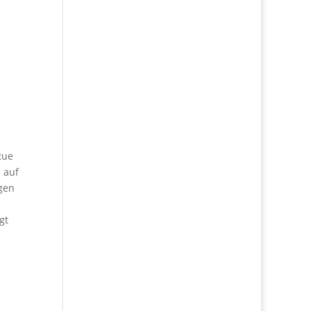
Rue
 auf
gen
gt