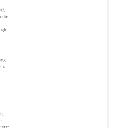
43,
 die
ogle
ung
en.
t,
er
letzt