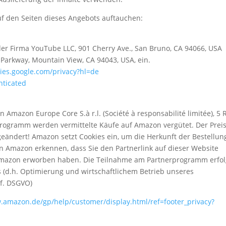
uf den Seiten dieses Angebots auftauchen:
er Firma YouTube LLC, 901 Cherry Ave., San Bruno, CA 94066, USA
Parkway, Mountain View, CA 94043, USA, ein.
icies.google.com/privacy?hl=de
nticated
mazon Europe Core S.à r.l. (Société à responsabilité limitée), 5 
programm werden vermittelte Käufe auf Amazon vergütet. Der Preis
eändert! Amazon setzt Cookies ein, um die Herkunft der Bestellun
 Amazon erkennen, dass Sie den Partnerlink auf dieser Website
 Amazon erworben haben. Die Teilnahme am Partnerprogramm erfol
 (d.h. Optimierung und wirtschaftlichem Betrieb unseres
 f. DSGVO)
.amazon.de/gp/help/customer/display.html/ref=footer_privacy?