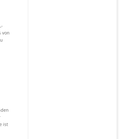
L-
s von
zu
inden
r
 ist