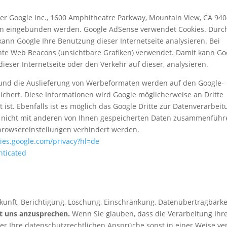
r Google Inc., 1600 Amphitheatre Parkway, Mountain View, CA 940
en eingebunden werden. Google AdSense verwendet Cookies. Durch
nn Google Ihre Benutzung dieser Internetseite analysieren. Bei
e Web Beacons (unsichtbare Grafiken) verwendet. Damit kann Go
dieser Internetseite oder den Verkehr auf dieser, analysieren.
 und die Auslieferung von Werbeformaten werden auf den Google-
ichert. Diese Informationen wird Google möglicherweise an Dritte
ist. Ebenfalls ist es möglich das Google Dritte zur Datenverarbeit
ch nicht mit anderen von Ihnen gespeicherten Daten zusammenführ
browsereinstellungen verhindert werden.
icies.google.com/privacy?hl=de
nticated
kunft, Berichtigung, Löschung, Einschränkung, Datenübertragbarkei
ht uns anzusprechen.
Wenn Sie glauben, dass die Verarbeitung Ihr
r Ihre datenschutzrechtlichen Ansprüche sonst in einer Weise ver